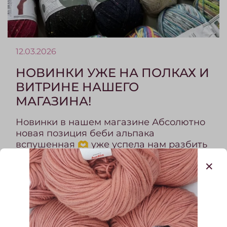
12.03.2026
НОВИНКИ УЖЕ НА ПОЛКАХ И
ВИТРИНЕ НАШЕГО
МАГАЗИНА!
Новинки в нашем магазине Абсолютно
новая позиция беби альпака
вспушенная 🫶 уже успела нам разбить
сердечки. Носочная пряжа немецкого
бренда RELLANA просто восторг!
Совершенно прелестные цвета и
орнаменты а какой твид! Шаловливые
крапушки не дадут заскучать в
процессе и брутальный твид уже не
кажется таким суровым на вид.Стоит