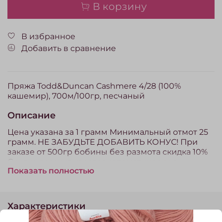
В корзину
В избранное
Добавить в сравнение
Пряжа Todd&Duncan Cashmere 4/28 (100%
кашемир), 700м/100гр, песчаный
Описание
Цена указана за 1 грамм Минимальный отмот 25
грамм. НЕ ЗАБУДЬТЕ ДОБАВИТЬ КОНУС! При
заказе от 500гр бобины без размота скидка 10%
Скидка рассчитывается автоматически в
Показать полностью
корзине. Пряжа, проданная на отмот (отрез) по
законодательству РФ обмену и возврату не
подлежит.
Характеристики