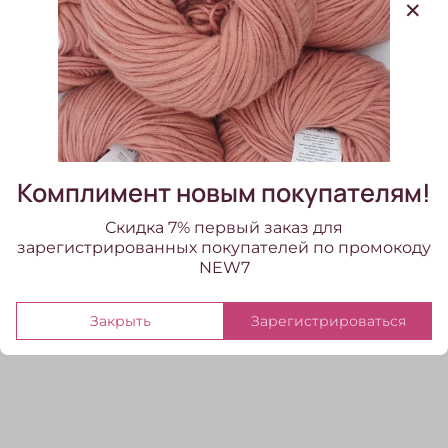
Состав
кашемир
Метраж, на 100гр
700
Цвет бобинной пряжи
бежевый
Система прядения
кардная
Комплимент новым покупателям!
Скидка 7% первый заказ для
зарегистрированных покупателей по промокоду
Отзывы
NEW7
Отзывов еще никто не оставлял
Закрыть
Зарегистрироваться
Написать отзыв