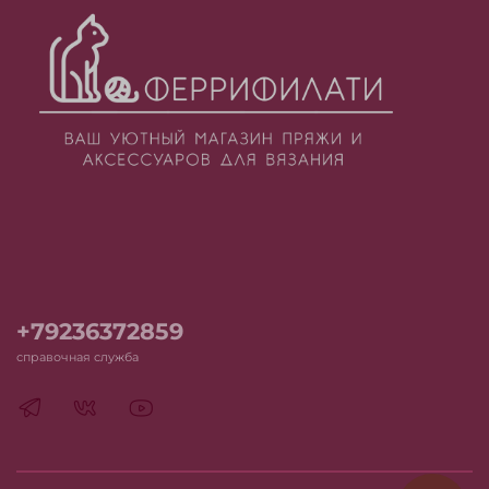
+79236372859
справочная служба