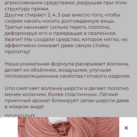
агрессивными средствами, разрушая при этом
структуру пряжи.
Другие стирают 3, 4, 5 раз вместо того, чтобы
скорее начать носить долгожданную вещь.
Третьи начинают сильно тереть полотно,
деформируя его и превращая в свалянное.
Хватит! Мы создали средство, которое мягко, но
эффективно смывает даже самую стойку
пропитку!
Наша уникальная формула раскрывает волокна,
делает их объёмнее, воздушнее, улучшая
теплоизоляционные свойства готового изделия.
Uno смягчает волокна шерсти и делает полотно
менее колючим, более пластичным. Лёгкий
приятный аромат блокирует запах шерсти даже
в мокром виде!
ПОДХОДИТ
для первичной обработки изделий из пряжи с
заводской пропиткой. Мягко, но эффективно