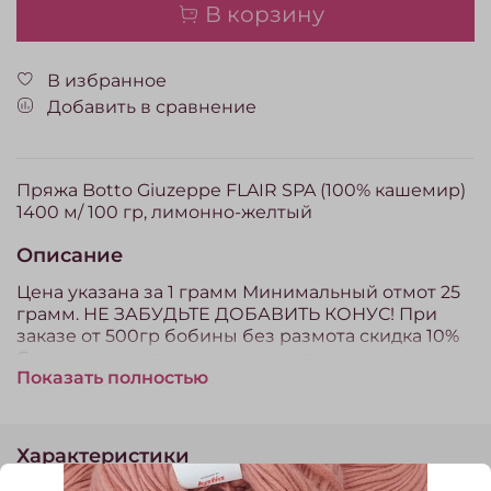
В корзину
В избранное
Добавить в сравнение
Пряжа Botto Giuzeppe FLAIR SPA (100% кашемир)
1400 м/ 100 гр, лимонно-желтый
Описание
Цена указана за 1 грамм Минимальный отмот 25
грамм. НЕ ЗАБУДЬТЕ ДОБАВИТЬ КОНУС! При
заказе от 500гр бобины без размота скидка 10%
Скидка рассчитывается автоматически в
Показать полностью
корзине. Пряжа, проданная на отмот (отрез) по
законодательству РФ обмену и возврату не
подлежит.
Характеристики