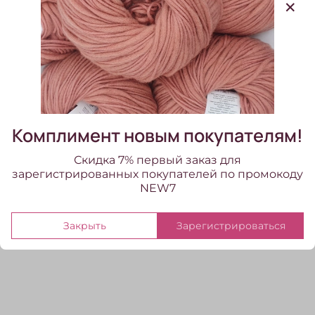
Состав
кашемир
Метраж, на 100гр
1400
Цвет бобинной пряжи
желтый
Система прядения
кардная
Комплимент новым покупателям!
Скидка 7% первый заказ для
зарегистрированных покупателей по промокоду
Отзывы
NEW7
Отзывов еще никто не оставлял
Закрыть
Зарегистрироваться
Написать отзыв