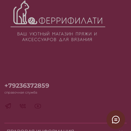
+79236372859
справочная служба