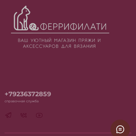
+79236372859
справочная служба