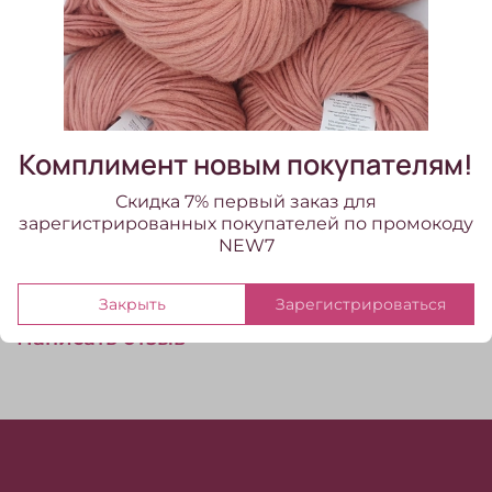
В корзину
В избранное
Добавить в сравнение
Комплимент новым покупателям!
Скидка 7% первый заказ для
Regia 4-fadig Color (07390/утренний туман)
зарегистрированных покупателей по промокоду
NEW7
Отзывы
Отзывов еще никто не оставлял
Закрыть
Зарегистрироваться
Написать отзыв