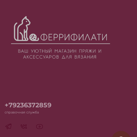
+79236372859
справочная служба