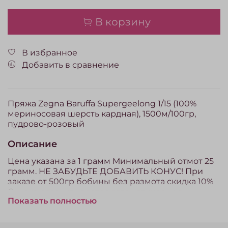
В корзину
В избранное
Добавить в сравнение
Пряжа Zegna Baruffa Supergeelong 1/15 (100%
мериносовая шерсть кардная), 1500м/100гр,
пудрово-розовый
Описание
Цена указана за 1 грамм Минимальный отмот 25
грамм. НЕ ЗАБУДЬТЕ ДОБАВИТЬ КОНУС! При
заказе от 500гр бобины без размота скидка 10%
Скидка рассчитывается автоматически в
Показать полностью
корзине. Пряжа, проданная на отмот (отрез) по
законодательству РФ обмену и возврату не
подлежит.