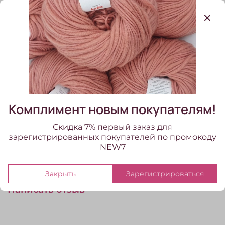
Характеристики
Состав
меринос
Метраж, на 100гр
1500
Цвет бобинной пряжи
розовый
Система прядения
Комплимент новым покупателям!
кардная
Скидка 7% первый заказ для
зарегистрированных покупателей по промокоду
NEW7
Отзывы
Отзывов еще никто не оставлял
Закрыть
Зарегистрироваться
Написать отзыв