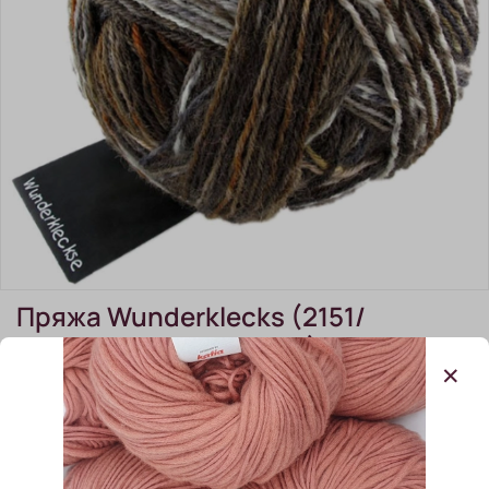
Пряжа Wunderklecks (2151/
Молоко, изюм, фундук),
420м/100гр
(0)
В наличии:
5 шт