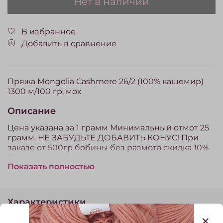
Нет в наличии
В избранное
Добавить в сравнение
Пряжа Mongolia Cashmere 26/2 (100% кашемир)
1300 м/100 гр, мох
Описание
Цена указана за 1 грамм Минимальный отмот 25
грамм. НЕ ЗАБУДЬТЕ ДОБАВИТЬ КОНУС! При
заказе от 500гр бобины без размота скидка 10%
Скидка рассчитывается автоматически в
Показать полностью
корзине. Пряжа, проданная на отмот (отрез) по
законодательству РФ обмену и возврату не
подлежит.
Характеристики
Состав