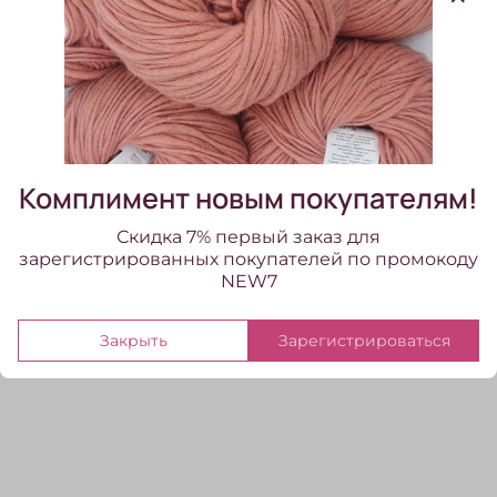
кашемир
Метраж, на 100гр
1300
Цвет бобинной пряжи
зеленый
Система прядения
кардная
Комплимент новым покупателям!
Скидка 7% первый заказ для
зарегистрированных покупателей по промокоду
Отзывы
NEW7
Отзывов еще никто не оставлял
Закрыть
Зарегистрироваться
Написать отзыв