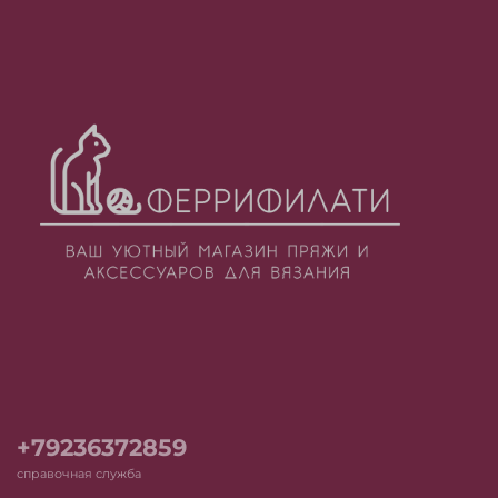
+79236372859
справочная служба