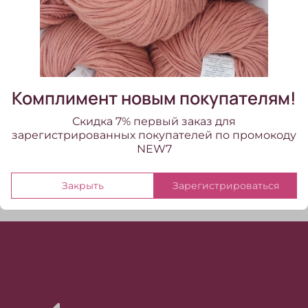
подлежит. НЕ ЗАБУДЬТЕ ДОБАВИТЬ КОНУС! При
заказе от 500гр бобины без размота скидка 10%
Скидка рассчитывается автоматически в
корзине.
В наличии:
370 г
Комплимент новым покупателям!
18.00 ₽
Скидка 7% первый заказ для
зарегистрированных покупателей по промокоду
NEW7
Закрыть
Зарегистрироваться