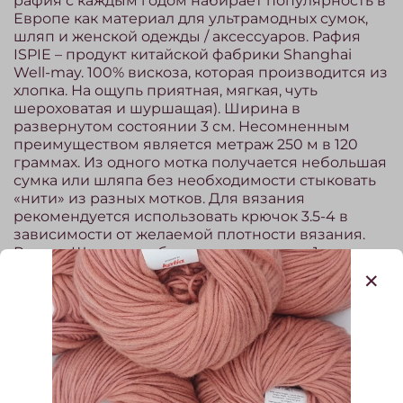
рафия с каждым годом набирает популярность в
Европе как материал для ультрамодных сумок,
шляп и женской одежды / аксессуаров. Рафия
ISPIE – продукт китайской фабрики Shanghai
Well-may. 100% вискоза, которая производится из
хлопка. На ощупь приятная, мягкая, чуть
шероховатая и шуршащая). Ширина в
развернутом состоянии 3 см. Несомненным
преимуществом является метраж 250 м в 120
граммах. Из одного мотка получается небольшая
сумка или шляпа без необходимости стыковать
«нити» из разных мотков. Для вязания
рекомендуется использовать крючок 3.5-4 в
зависимости от желаемой плотности вязания.
Расход: Шляпа с небольшими полями - 1 моток.
Сумка размером 23х23 см - 1 моток. Шляпа с
большими полями - 2 мотка. Сумка-шопер - 2-3
мотка.
Нет в наличии
890.00 ₽