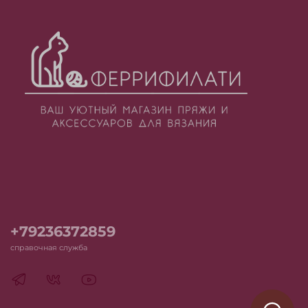
+79236372859
справочная служба