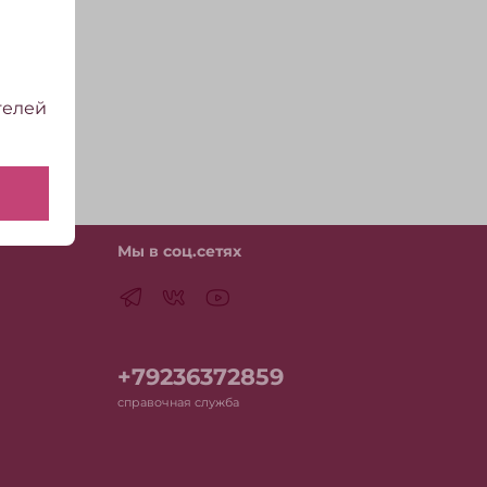
телей
Мы в соц.сетях
+79236372859
справочная служба