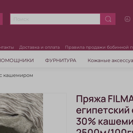
нтакты
Доставка и оплата
Правила продажи бобинной 
ПОМОЩНИКИ
ФУРНИТУРА
Кожаные аксесс
 с кашемиром
Пряжа FILM
египетский 
30% кашеми
2500м/100г