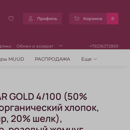
Профиль
Корзина
0
пряжи
Обмен и возврат
+79236372859
уары MUUD
РАСПРОДАЖА
Еще
AR GOLD 4/100 (50%
органический хлопок,
р, 20% шелк),
р, розовый жемчуг