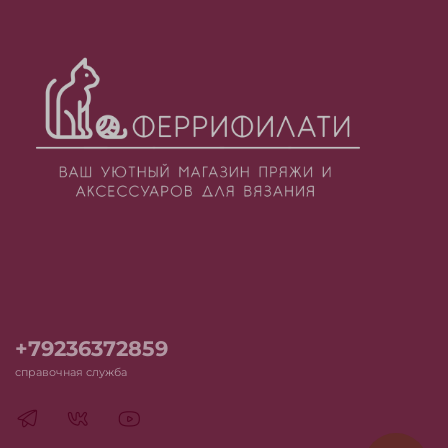
+79236372859
справочная служба