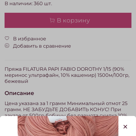
В наличии:
360
шт.
В корзину
В избранное
Добавить в сравнение
Пряжа FILATURA PAPI FABIO DOROTНY 1/15 (90%
меринос ультрафайн, 10% кашемир) 1500м/100гр,
бежевый
Описание
Цена указана за 1 грамм Минимальный отмот 25
грамм. НЕ ЗАБУДЬТЕ ДОБАВИТЬ КОНУС! При
заказе от 500гр бобины без размота скидка 10%
Скидка рассчитывается автоматически в
Показать полностью
корзине. Пряжа, проданная на отмот (отрез) по
законодательству РФ обмену и возврату не