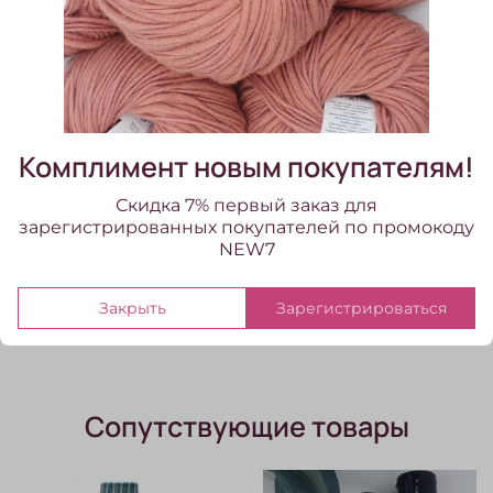
подлежит.
Характеристики
Система прядения
кардная
Комплимент новым покупателям!
Отзывы
Скидка 7% первый заказ для
Отзывов еще никто не оставлял
зарегистрированных покупателей по промокоду
NEW7
Написать отзыв
Закрыть
Зарегистрироваться
Сопутствующие товары