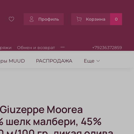
Профиль
Корзина
0
пряжи
Обмен и возврат
+79236372859
уары MUUD
РАСПРОДАЖА
Еще
 Giuzeppe Moorea
% шелк малбери, 45%
 м/100 гр, дикая олива