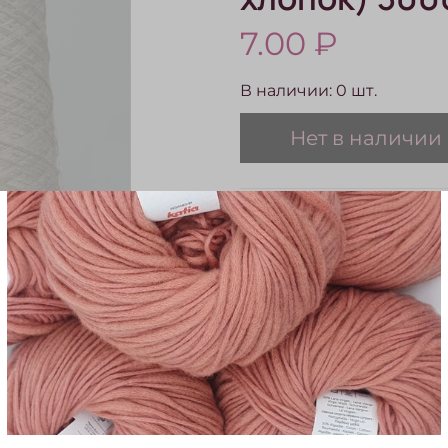
7.00 ₽
В наличии:
0
шт.
Нет в наличии
Описание
Пряжа Botto Giuzeppe
хлопок) 3000 м/100 гр
Характеристики
Состав
шелк/хлопок