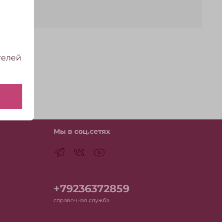
телей
ставлял
Мы в соц.сетях
+79236372859
справочная служба