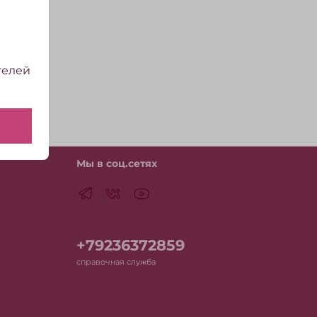
телей
Мы в соц.сетях
+79236372859
справочная служба