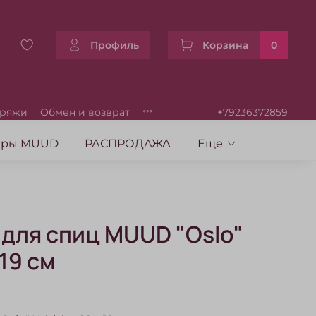
Профиль
Корзина
0
пряжи
Обмен и возврат
+79236372859
уары MUUD
РАСПРОДАЖА
Еще
для спиц MUUD "Oslo"
 19 см