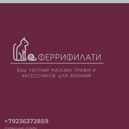
+79236372859
справочная служба