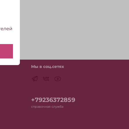
телей
Мы в соц.сетях
+79236372859
справочная служба