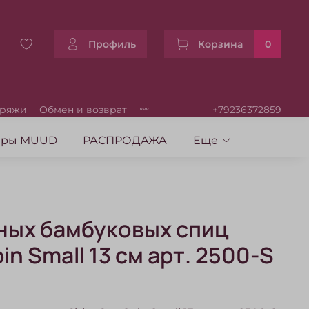
Профиль
Корзина
0
пряжи
Обмен и возврат
+79236372859
уары MUUD
РАСПРОДАЖА
Еще
ных бамбуковых спиц
n Small 13 см арт. 2500-S