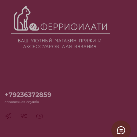
+79236372859
справочная служба