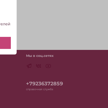
телей
Мы в соц.сетях
+79236372859
справочная служба