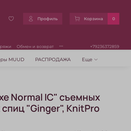
Профиль
Корзина
0
пряжи
Обмен и возврат
+79236372859
уары MUUD
РАСПРОДАЖА
Еще
xe Normal IC" съемных
спиц "Ginger", KnitPro