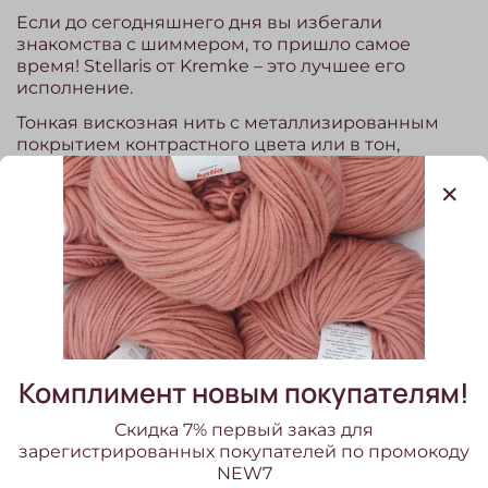
Если до сегодняшнего дня вы избегали
знакомства с шиммером, то пришло самое
время! Stellaris от Kremke – это лучшее его
исполнение.
Тонкая вискозная нить с металлизированным
покрытием контрастного цвета или в тон,
придаст изделию изысканные блики и
утонченность. Нить невероятно прочная на
разрыв, исключает заломы, осыпание блесток и
потускнение в процессе эксплуатации. При
желании вы можете укрепить свои носочки этой
пряжей и добавить изюминку в исполнение
изделия. Вяжите Stellaris с основной нитью
изделия. Намотка выполнена на картонной
катушке.
Комплимент новым покупателям!
Расход:
чтобы определить, какое количество
Скидка 7% первый заказ для
этой пряжи необходимо на изделие -
зарегистрированных покупателей по промокоду
ориентируйтесь на метраж основной нити.
NEW7
Например, на джемпер 42 размера в среднем