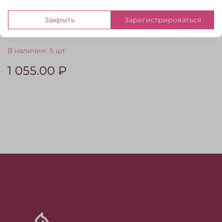
требуется 1000 метров пряжи. Значит Kremke
Stellaris уйдет 2 катушки.
Закрыть
Зарегистрироваться
Уход за изделием:
ручная стирка.
В наличии:
5 шт
1 055.00 ₽