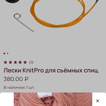
(0)
Лески KnitPro для съёмных спиц
380.00 ₽
В наличии:
1
шт.
Леска, см
50
80