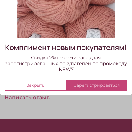
В корзину
В избранное
Добавить в сравнение
Комплимент новым покупателям!
Скидка 7% первый заказ для
Лески KnitPro для съёмных спиц
зарегистрированных покупателей по промокоду
NEW7
Отзывы
Отзывов еще никто не оставлял
Закрыть
Зарегистрироваться
Написать отзыв