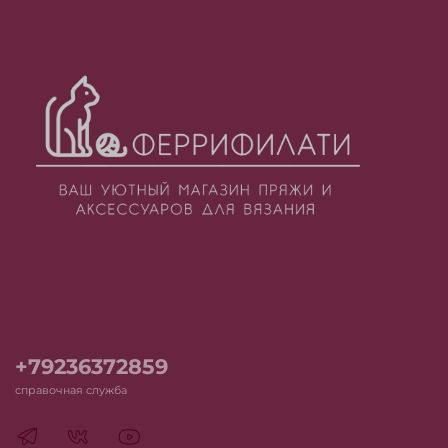
+79236372859
справочная служба