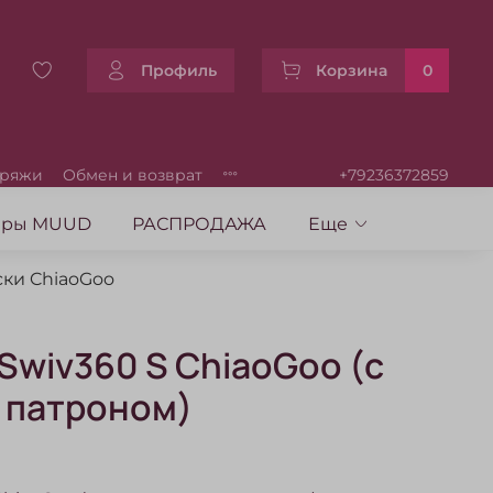
Профиль
Корзина
0
пряжи
Обмен и возврат
+79236372859
уары MUUD
РАСПРОДАЖА
Еще
ки ChiaoGoo
 Swiv360 S ChiaoGoo (с
 патроном)