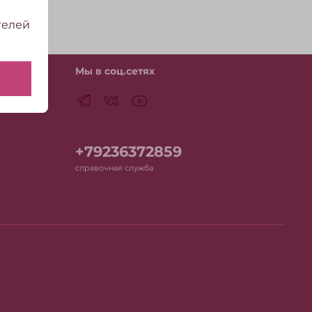
телей
Мы в соц.сетях
+79236372859
справочная служба