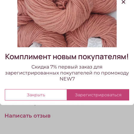
0,75
В корзину
В избранное
Добавить в сравнение
Комплимент новым покупателям!
Скидка 7% первый заказ для
зарегистрированных покупателей по промокоду
Крючок стальной, с защитным колпачком и
NEW7
цветной пластиковой ручкой, PRYM
Отзывы
Закрыть
Зарегистрироваться
Отзывов еще никто не оставлял
Написать отзыв