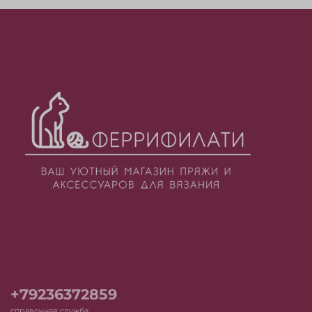
+79236372859
справочная служба