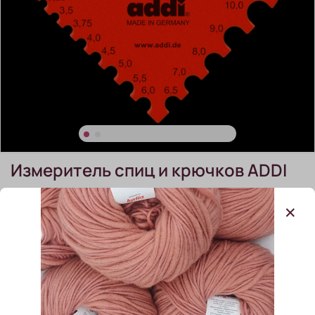
Измеритель спиц и крючков ADDI
(0)
Измеритель спиц и крючков ADDI
В наличии:
2 шт
520.00 ₽