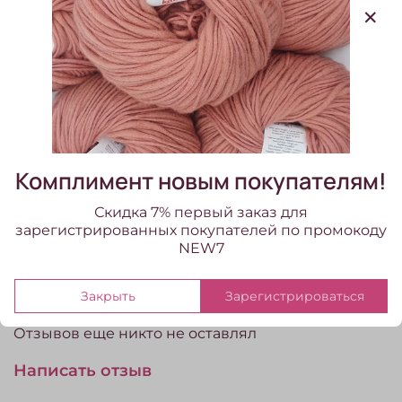
В избранное
Добавить в сравнение
Air (4216/Коралловый)
Комплимент новым покупателям!
Характеристики
Скидка 7% первый заказ для
Вес, гр
зарегистрированных покупателей по промокоду
50
NEW7
Закрыть
Зарегистрироваться
Отзывы
Отзывов еще никто не оставлял
Написать отзыв