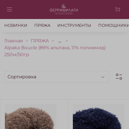
НОВИНКИ
ПРЯЖА
ИНСТРУМЕНТЫ
ПОМОЩНИК
Главная
ПРЯЖА
...
Alpaka Boucle (89% альпака, 11% полиамид)
250м/50гр