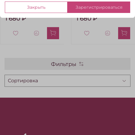
Boucle (040/оливковая
Boucle (009/туманно-
Закрыть
Зарегистрироваться
ветвь)
синий)
1 680 ₽
1 680 ₽
Фильтры